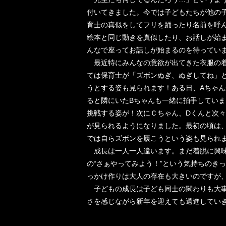
付いてきました。今では子どもたちが他の
育士の真似をしてフリを踊ったり名前を呼
絵本と同じ動きを真似したり、お話しが始
んなで座ってお話しが始まるのを待っています(
最近特にみんなの意欲が出てきた衣服の着
ては保育士が「ズボンぬぎ、ぬぎしてね」
うとする姿も見られます！ある日、Aちゃ
ると隣にいたBちゃんも一緒に拍手してい
挑戦する姿が！次にＣちゃん、Dくんと次
が見られるようになりました。最初の頃は
では自らズボンを履こうという姿も見られ
成長は一人一人違います。まだ着脱に興味
の“さぁやってみよう！”という気持ちのきっ
っかけ作りは大人の存在も大きいのですが
子どもの成長は子ども同士の関わりも大事
さを感じながら新年を迎えても邁進していきたい