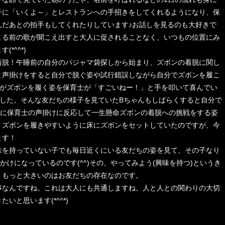
子に「いくよ～」とレストランへの手招きをしてくれるようになり、保
んだあとの拍手もしてくれたりしています♪お話しを見るのも大好きで
まる前の歌が聞こえ出すと大人に促されることなく、いつもの位置にみ
*^^*)
脱！午睡前の自分のパジャマ袋探しから始まり、ズボンの着脱に関し
と声掛けをすると自分で脱ぐ姿や試行錯誤しながら自分でズボンを履こ
んがズボンを履く姿を保育士が「すごいねー！」と手を叩いて喜んでい
ました。そんな友だちの様子を見ていたBちゃんもしばらくすると自分で
々に保育士の声掛けに反応して一生懸命ズボンの着脱への挑戦をする姿
、ズボンを履きやすいように床にズボンをセットしていたのですが、今
ます！
を持っていない子でも毎日近くにいる友だちの姿を見て、その子なり
かけになっているのです(^^)その、やってみよう(興味を持つ)というき
、もっと大きいのはお友だちの存在なのです。
なんですね。これは大人にも共通しますね。人と人との関わりの大切
と思います(*^^*)