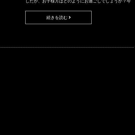
したが、お子様方はどのようにお過ごしでしょうか？今
年度の「ちあっぷ」では制作グッズの配布のほかに職員
のおすすめ絵本の紹介をさせていただくことになりまし
続きを読む
た。第一号は「夏」シリーズです！！対応時間は９：０
０～１６：００になりますが、興味のある方はぜひおす
すめ絵本もらいにきてください。お待ちしておりま～
す！！