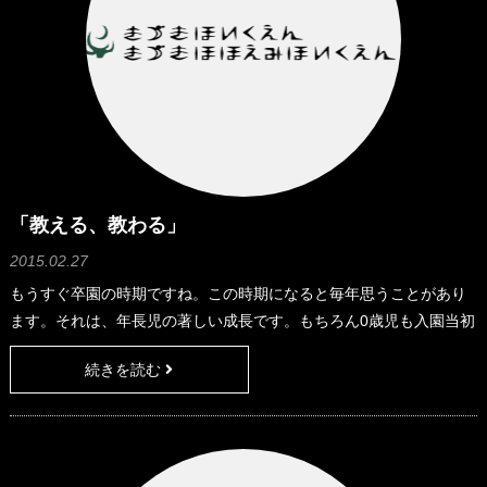
「教える、教わる」
2015.02.27
もうすぐ卒園の時期ですね。この時期になると毎年思うことがあり
ます。それは、年長児の著しい成長です。もちろん0歳児も入園当初
から考えると多くの事が出来るようになり、見違えるように成長を
続きを読む
しています。 しかし、年長児の成長は肉体的な成長や運動能力の成
長だけではなく、精神面での成長が著しいと毎年感じるのです。ま
だまだ子どもだと思っている我々大人が、日々の成長を見落として
いるということももちろんあるとは