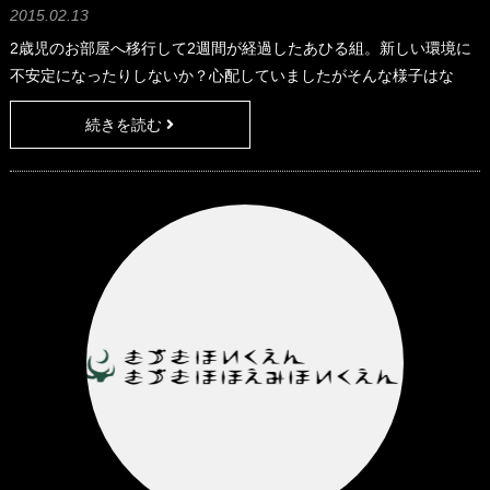
2015.02.13
2歳児のお部屋へ移行して2週間が経過したあひる組。新しい環境に
不安定になったりしないか？心配していましたがそんな様子はな
く、いきいきとした表情で過ごしています。 あひる組の子どもたち
続きを読む
が大好きな時間は給食の時間です！給食の時間になるとみんな夢中
で食べ始め、あまりの真剣さに部屋が静まり返っている程です。そ
んな中、新たなことを始めてみました。おかわりを自分で配膳テー
ブルにいる職員のところに取りに行くと