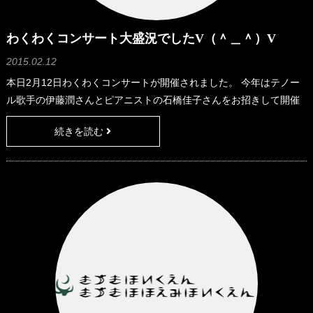
わくわくコンサート大盛況でしたV（＾＿＾）V
2015.02.12
本日2月12日わくわくコンサートが開催されました。 今年はテノー
ル歌手の伊藤潤さんとピアニストの石橋佳子さんをお招きして開催
されました。 代表的なオペラの曲だけではなく、童謡やジブリ、デ
続きを読む
ィズニーといった子ども達が大好きな曲もたくさん歌っていただ
き、子ども達も一緒に歌いながら、踊りながら、みんなで盛り上が
る、楽しいコンサートになりました。 保護者の方や地域の方も大勢
参加していただきました。 本当に