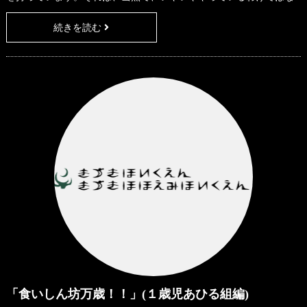
いからで、そこに困難さがあっても、時間がかかっても、そこに子
続きを読む
どもは没頭するのです。そのために、子どもたちは、自分に何がで
きるかを知りたがります。それは、知らないことが活動を妨げてい
ると思うことで、様々な世界についての新しい経験や知識を待ち望
むようになります。そこに、探究心、好
「食いしん坊万歳！！」(１歳児あひる組編)