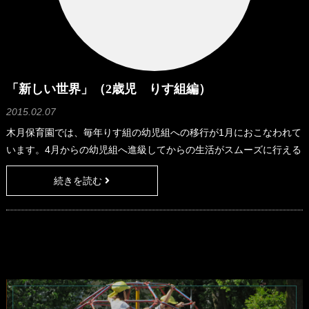
「新しい世界」（2歳児 りす組編）
2015.02.07
木月保育園では、毎年りす組の幼児組への移行が1月におこなわれて
います。4月からの幼児組へ進級してからの生活がスムーズに行える
よう準備期間としての2階において幼児組との一緒の生活になりま
続きを読む
す。 冬休みが明けての自由時間に担任が移行の準備をしていると
「それ、お二階で使うの？」っとA君が話しかけてきました。「そう
だよ。もうすぐ幼児組さんのお部屋に行くからね。」っと私が答え
るとA君はちょっと悔しそうに「僕