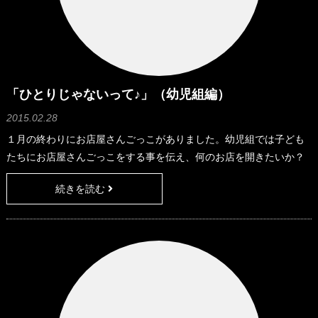
「ひとりじゃないって♪」（幼児組編）
2015.02.28
１月の終わりにお店屋さんごっこがありました。幼児組では子ども
たちにお店屋さんごっこをする事を伝え、何のお店を開きたいか？
を聞いたりお店屋さんをやりたい、お客さんになりたいというのを
続きを読む
子どもたちが選びました。お店毎にどんな品物を作るか？等相談を
し、準備を進めてきました。 私は食べ物屋さんの担当になりまし
た。どんな素材を使って作るか話し合いながら少しずつ完成させて
いきました。 しかし、私が少しお休みを