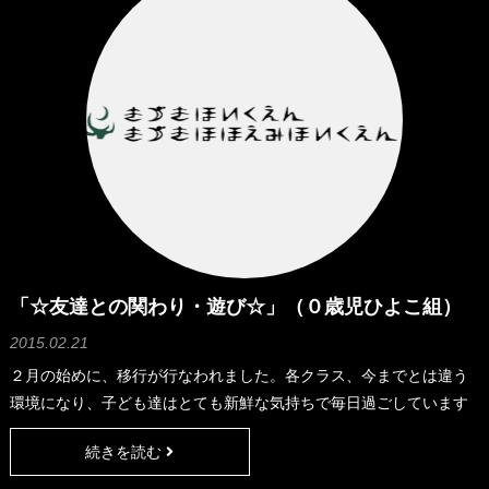
「☆友達との関わり・遊び☆」（０歳児ひよこ組）
2015.02.21
２月の始めに、移行が行なわれました。各クラス、今までとは違う
環境になり、子ども達はとても新鮮な気持ちで毎日過ごしています
☆ ひよこ組の保育室もガラリと雰囲気が変わり、玩具なども今まで
続きを読む
とちょっと違うものになり、子ども達は毎日楽しく遊んでいます。
数ある遊びの中で、ひよこ組の子ども達が一番好きな遊びは、おま